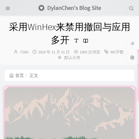
DylanChen's Blog Site
采用WinHex来禁用撤回与应用
多开
博
发
Cll66
2020 年 11 月 01 日
1885 次浏览
981字数
主：
布
分
默认分类
时
类：
间：
首页
正文