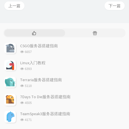
上一篇
下一篇
热
随
门
机
文
文
CSGO服务器搭建指南
章
章
浏
6657
览
次
Linux入门教程
数:
浏
6393
览
次
Terraria服务器搭建指南
数:
浏
5118
览
次
7Days To Die服务器搭建指南
数:
浏
4505
览
次
TeamSpeak3服务器搭建指南
数:
浏
4171
览