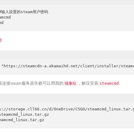
 #输入设置的steam用户密码

mcmd

md
d
 "https://steamcdn-a.akamaihd.net/client/installer/steam
连接steam服务器失败可以用我的
，解压安装
镜像站
steamcmd
s://storage.cll66.cn/d/OneDrive/CSGO/steamcmd_linux.tar.g
steamcmd_linux.tar.gz

eamcmd_linux.tar.gz