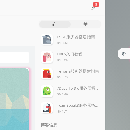
新
热
随
门
机
文
文
CSGO服务器搭建指南
章
章
浏
6661
览
次
Linux入门教程
数:
浏
6397
览
次
Terraria服务器搭建指南
数:
浏
5122
览
次
7Days To Die服务器搭建指南
数:
浏
4509
览
次
TeamSpeak3服务器搭建指南
数:
浏
4174
览
次
博客信息
数: