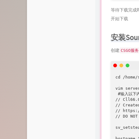
等待下载完成即
开始下载
安装Sour
创建
CSGO服
cd /home/
vim server
 #输入以下
// Cll66.
// Create
// https:
// DO NOT
sv_setst
hostname