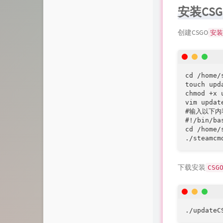
安装CS
创建CSGO
安装
cd /home/s
touch up
chmod +x 
vim update
#输入以下内
#!/bin/bas
cd /home/
./steamcm
下载安装
CSG
./updateC