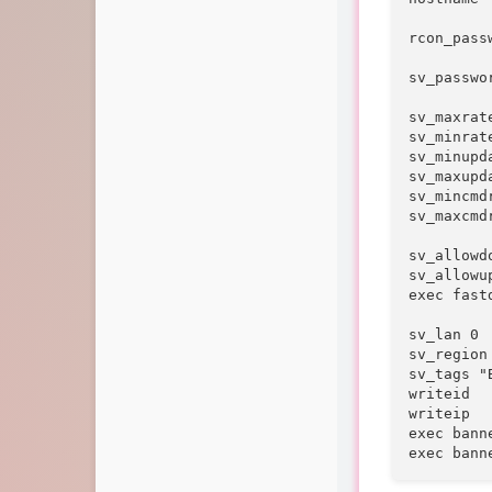
rcon_pas
sv_passw
sv_maxrate
sv_minrate
sv_minupd
sv_maxupd
sv_mincmdr
sv_maxcm
sv_allowdo
sv_allowup
exec fastd
sv_lan 0 
sv_region
sv_tags "
writeid

writeip

exec bann
exec bann