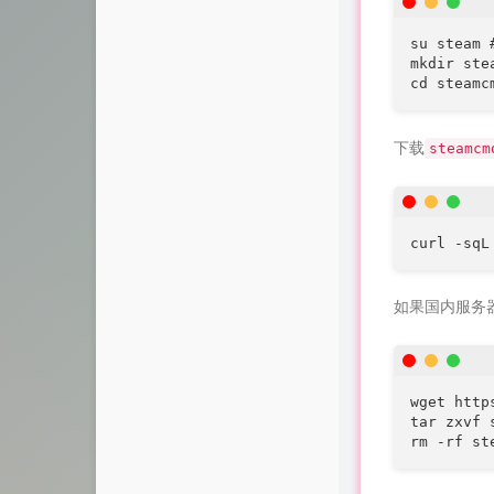
su steam
mkdir stea
cd steamc
下载
steamcm
curl -sqL
如果国内服务器
wget http
tar zxvf 
rm -rf st