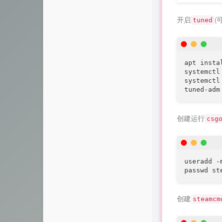
开启
(
tuned
apt insta
systemctl
systemctl
tuned-adm
创建运行
csg
useradd -m
passwd 
创建
steamcm