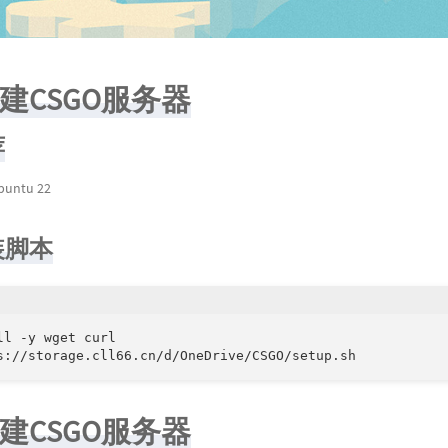
建CSGO服务器
荐
buntu 22
装脚本
ll -y wget curl

s://storage.cll66.cn/d/OneDrive/CSGO/setup.sh
建CSGO服务器