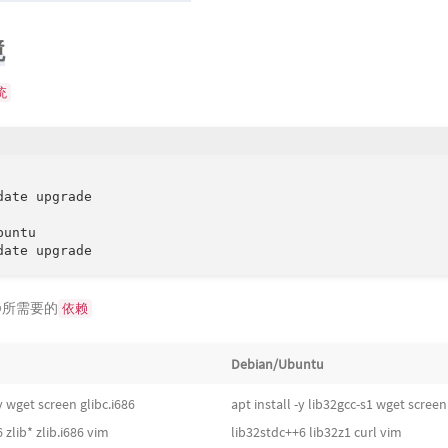
境
统
date upgrade

untu

date upgrade
MD所需要的
依赖
Debian/Ubuntu
y wget screen glibc.i686
apt install -y lib32gcc-s1 wget screen
 zlib* zlib.i686 vim
lib32stdc++6 lib32z1 curl vim