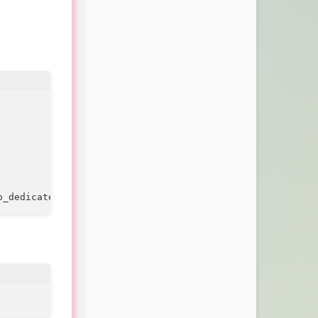
o_dedicated_server +app_update 740 validate +quit