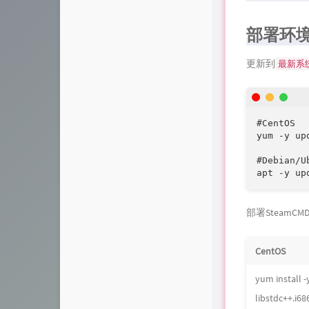
部署环
更新到
最新系
#CentOS

yum -y up
#Debian/Ub
apt -y up
部署SteamC
CentOS
yum install -
libstdc++.i686