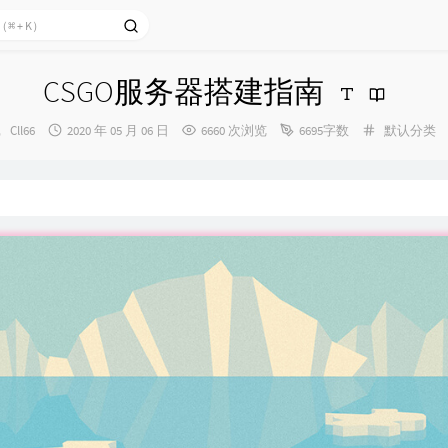
CSGO服务器搭建指南
博
发
分
Cll66
2020 年 05 月 06 日
6660 次浏览
6695字数
默认分类
主：
布
类：
时
间：