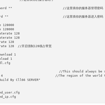
sword ""                           //这里填你的服务器管理密码

ord ""                             //这里填你的服务器进入密码

 128000

 128000

aterate 128

aterate 128

ate 128

drate 128  //开启强制128很占带宽

wnload 1

load 1

l.cfg

                                //This should always be s
 4                            //The region of the world t
Build By Cll66 SERVER"

ed_user.cfg

ed_ip.cfg