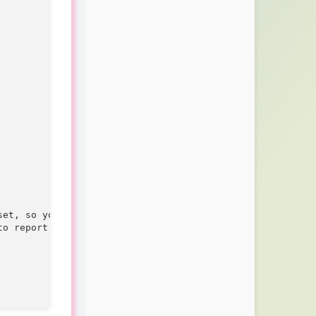
et, so you know it's not on

o report this server in.
