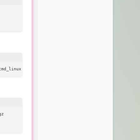
cmd_linux.tar.gz" | tar zxvf -
z
