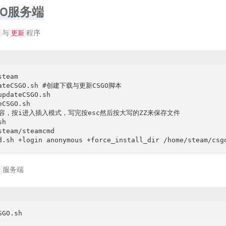
GO服务端
与
程序
更新
team

dateCSGO.sh #创建下载与更新CSGO脚本

updateCSGO.sh

CSGO.sh

容，按i进入插入模式，写完按esc然后按大写的ZZ来保存文件

h

steam/steamcmd

d.sh +login anonymous +force_install_dir /home/steam/csg
服务端
O
SGO.sh