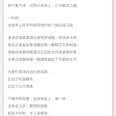
挨个擦干净，记到小本本上，心中默念三遍。
一时间，
全世界人民不约而同地打响了物品保卫战：
桌游店老板废寝忘食地背诵着一张张的卡牌；
珠宝店老板反复地擦拭着一颗颗宝石和钻戒；
宠物店老板试图通过忘记的方式来逃避铲屎；
水果店老板给每一颗榴莲都起了可爱的名字。
大家忙着清点自己的东西，
忘记了吃饭睡觉，
忘记了白天黑夜。
于柳州和老婆，还有很多人，都一样，
没有去上班，整理到深夜，
筋疲力尽时，才上床睡觉。