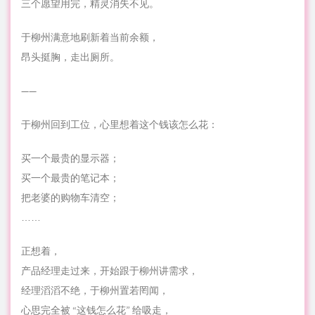
三个愿望用完，精灵消失不见。
于柳州满意地刷新着当前余额，
昂头挺胸，走出厕所。
——
于柳州回到工位，心里想着这个钱该怎么花：
买一个最贵的显示器；
买一个最贵的笔记本；
把老婆的购物车清空；
……
正想着，
产品经理走过来，开始跟于柳州讲需求，
经理滔滔不绝，于柳州置若罔闻，
心思完全被 “这钱怎么花” 给吸走，