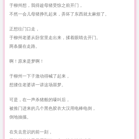
于柳州想，我得趁母猪受惊之前开门，
不然一会儿母猪挣扎起来，弄坏了东西就太麻烦了。
正想往门口走，
于柳州老婆从卧室里走出来，揉着眼睛去开门。
两条腿在走路。
啊！原来是梦啊！
于柳州一下子激动得喊了起来，
想搂住老婆讲一讲这场噩梦。
可是，在一声杀猪般的嚎叫后，
被推门进来的几个黑色胶衣大汉用电棒电倒，
倒地抽搐。
在失去意识的前一刻，