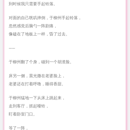
到时候我只需要手起铃落。
对面的自己咣叽摔倒，于柳州手起铃落，
忽然感觉后脑勺一阵剧痛，
像磕在了地板上一样，昏了过去。
——
于柳州翻了个身，碰到一个胡渣脸。
床另一侧，晨光撒在老婆脸上，
老婆还在打着呼噜，睡得香甜。
于柳州猛地一下从床上跳起来，
走到客厅，抓起哑铃，
盯着卧室门口。
等了一阵，