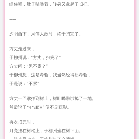
绷住嘴，肚子咕噜着，转身又拿起了扫把。
——
夕阳西下，风停人散时，终于扫完了。
方丈走过来，
于柳州说：“方丈，扫完了”
方丈问：“累不累？”
于柳州想，这是考验，我当然经得起考验，
于是说：“不累”
方丈一巴掌拍到树上，树叶哗啦啦掉了一地。
然后说了句 “加油” 便不见踪影。
再次扫完时，
月亮挂在树梢上，于柳州坐在树下面。