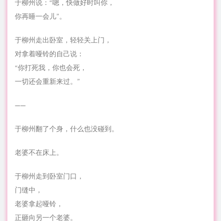
于柳州说：“嗯，快做好时叫你，
你再睡一会儿”。
于柳州走出卧室，轻轻关上门，
对拿着哑铃的自己说：
“你打死我，你也会死，
一切还会重新来过。”
——
于柳州翻了个身，什么也没碰到。
老婆不在床上。
于柳州走到卧室门口，
门缝中，
老婆拿起哑铃，
正砸向另一个老婆。