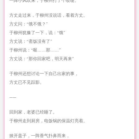
一阵小风吹来，于柳州打了个喷嚏。
方丈走过来，于柳州没说话，看着方丈。
方丈问：“饿不饿？”
于柳州犹豫了一下，说：“饿”
方丈说：“斋饭没有了”
于柳州说：“喔……那……”
方丈说：“那你回家吧，明天再来”
于柳州还想讨论一下自己出家的事，
方丈已不见踪影。
——
回到家，老婆已经睡了。
于柳州走到厨房，电饭锅的保温灯亮着。
掀开盖子，一阵香气扑鼻而来，