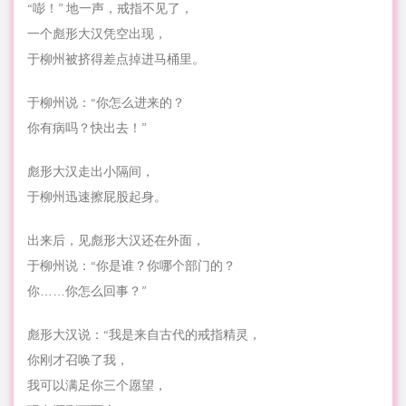
“嘭！” 地一声，戒指不见了，
一个彪形大汉凭空出现，
于柳州被挤得差点掉进马桶里。
于柳州说：“你怎么进来的？
你有病吗？快出去！”
彪形大汉走出小隔间，
于柳州迅速擦屁股起身。
出来后，见彪形大汉还在外面，
于柳州说：“你是谁？你哪个部门的？
你……你怎么回事？”
彪形大汉说：“我是来自古代的戒指精灵，
你刚才召唤了我，
我可以满足你三个愿望，