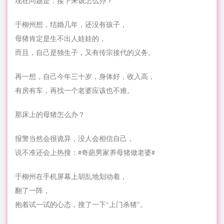
现在问题是：接下来该怎么办？
于柳州想，结婚几年，还没有孩子，
母猪肯定是生不出人娃娃的，
而且，自己是独生子，又有传宗接代的义务。
再一想，自己今年三十岁，身体好，收入高，
有房有车，再找一个老婆应该也不难。
那床上的母猪怎么办？
报警当然会很诡异，没人会相信自己，
说不准还会上热搜：#奇葩男家养母猪做老婆#
于柳州在手机屏幕上胡乱地划动着，
翻了一阵，
抱着试一试的心态，搜了一下“上门杀猪”。