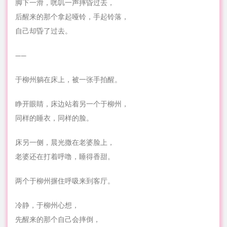
脚下一滑，咣叽一声摔昏过去，
后醒来的那个拿起哑铃，手起铃落，
自己却昏了过去。
——
于柳州躺在床上，被一张手拍醒。
睁开眼睛，床边站着另一个于柳州，
同样的睡衣，同样的脸。
床另一侧，晨光撒在老婆脸上，
老婆还在打着呼噜，睡得香甜。
两个于柳州摒住呼吸来到客厅。
冷静，于柳州心想，
先醒来的那个自己会摔倒，