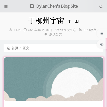
DylanChen's Blog Site
于柳州宇宙
博
发
Cll66
2021 年 02 月 20 日
1399 次浏览
15756字数
主：
布
分
默认分类
时
类：
间：
首页
正文