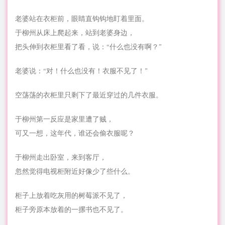
老婆站在衣柜前，眼睛直钩钩地盯着里面。
于柳州从床上爬起来，站到老婆身边，
把头伸到衣柜里看了看，说：“什么也没有啊？”
老婆说：“对！什么也没有！衣服不见了！”
空荡荡的衣柜里只剩下了最近穿过的几件衣服。
于柳州第一反应是家里遭了贼，
可又一想，这年代，谁还会偷衣服呢？
于柳州走出卧室，来到客厅，
忽然觉得电视柜附近好像少了些什么。
柜子上放着吃灰用的树莓派不见了，
柜子旁原本放着的一摞书也不见了。