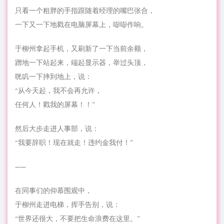
只看一个粗胖的手指跟随着经理的嘴巴张合，
一下又一下地戳在电脑屏幕上，嘭嘭作响。
于柳州拿起手机，又刷新了一下当前余额，
蹭地一下站起来，端起显示器，举过头顶，
咣叽一下摔到地上，说：
“从今天起，我不会再允许，
任何人！戳我的屏幕！！”
然后大步走进人事部，说：
“我要辞职！现在就走！违约金我付！”
——
在同事们的仰慕围观中，
于柳州走进电梯，挥手告别，说：
“世界还很大，不要把生命浪费在这里。”