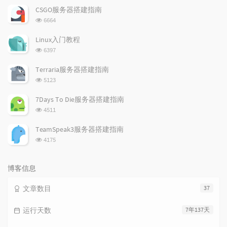
文
文
CSGO服务器搭建指南
章
章
浏
6664
览
次
Linux入门教程
数:
浏
6397
览
次
Terraria服务器搭建指南
数:
浏
5123
览
次
7Days To Die服务器搭建指南
数:
浏
4511
览
次
TeamSpeak3服务器搭建指南
数:
浏
4175
览
次
数:
博客信息
文章数目
37
运行天数
7年137天