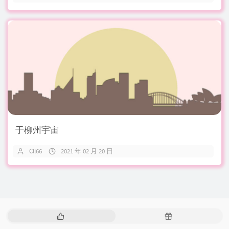
于柳州宇宙
Cll66
2021 年 02 月 20 日
热
随
门
机