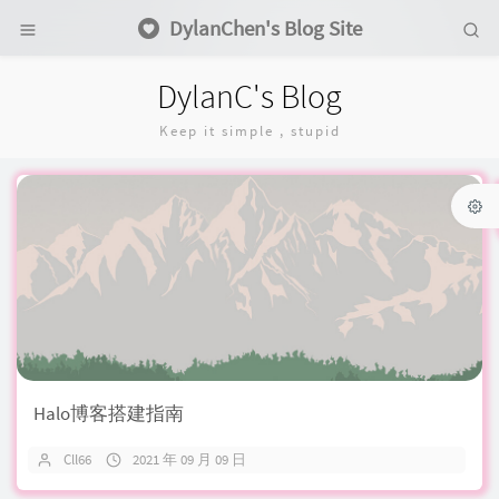
DylanChen's Blog Site
DylanC's Blog
Keep it simple , stupid
Halo博客搭建指南
Cll66
2021 年 09 月 09 日