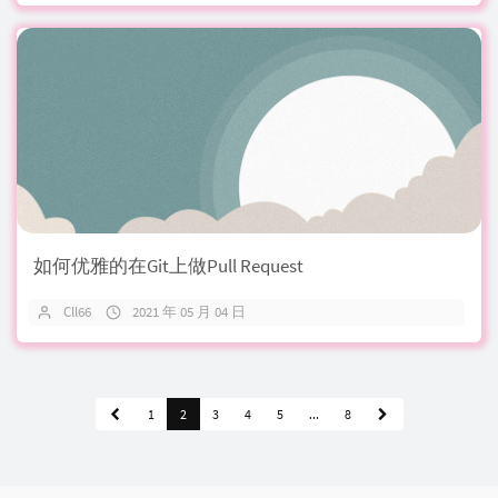
如何优雅的在Git上做Pull Request
Cll66
2021 年 05 月 04 日
1
2
3
4
5
...
8