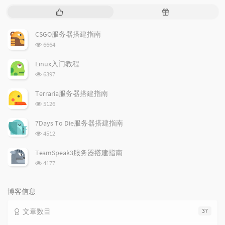
热
随
门
机
文
文
CSGO服务器搭建指南
章
章
浏
6664
览
次
Linux入门教程
数:
浏
6397
览
次
Terraria服务器搭建指南
数:
浏
5126
览
次
7Days To Die服务器搭建指南
数:
浏
4512
览
次
TeamSpeak3服务器搭建指南
数:
浏
4177
览
次
数:
博客信息
文章数目
37