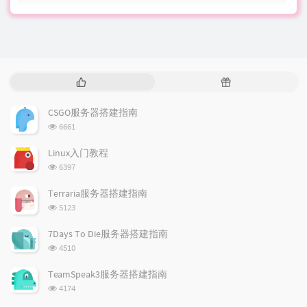
热
随
门
机
文
文
CSGO服务器搭建指南
章
章
浏
6661
览
次
Linux入门教程
数:
浏
6397
览
次
Terraria服务器搭建指南
数:
浏
5123
览
次
7Days To Die服务器搭建指南
数:
浏
4510
览
次
TeamSpeak3服务器搭建指南
数:
浏
4174
览