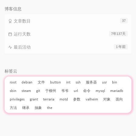
次
数:
博客信息
文章数目
37
运行天数
7年137天
最后活动
1 年前
标签云
root
debian
文件
button
int
ssh
服务器
usr
bin
sbin
steam
git
于柳州
爷爷
url
命令
mysql
mariadb
privileges
grant
terraria
motd
参数
valheim
对象
面向
方法
继承
抽象
the