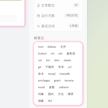
文章数目
37
运行天数
7年137天
最后活动
1 年前
标签云
root
debian
文件
button
int
ssh
服务器
usr
bin
sbin
steam
git
于柳州
爷爷
url
命令
mysql
mariadb
privileges
grant
terraria
motd
参数
valheim
对象
面向
方法
继承
抽象
the