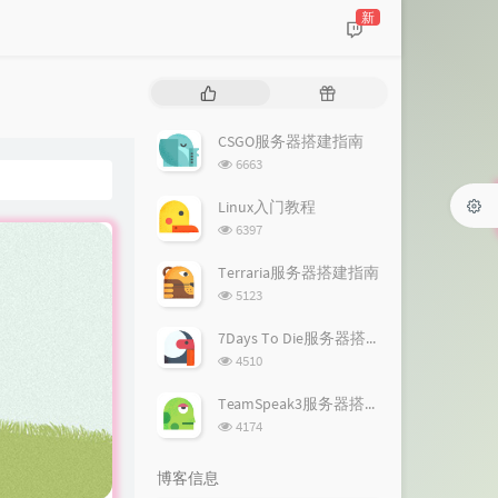
新
热
随
门
机
文
文
CSGO服务器搭建指南
章
章
浏
6663
览
次
Linux入门教程
数:
浏
6397
览
次
Terraria服务器搭建指南
数:
浏
5123
览
次
7Days To Die服务器搭建指南
数:
浏
4510
览
次
TeamSpeak3服务器搭建指南
数:
浏
4174
览
次
博客信息
数: