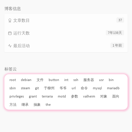
次
数:
博客信息
文章数目
37
运行天数
7年138天
最后活动
1 年前
标签云
root
debian
文件
button
int
ssh
服务器
usr
bin
sbin
steam
git
于柳州
爷爷
url
命令
mysql
mariadb
privileges
grant
terraria
motd
参数
valheim
对象
面向
方法
继承
抽象
the