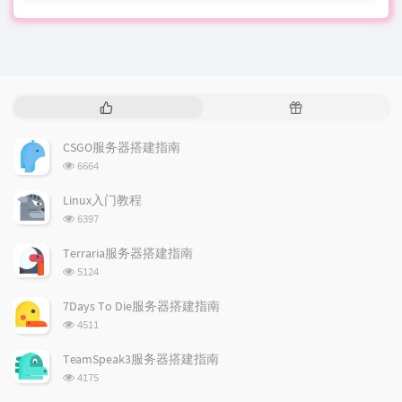
热
随
门
机
文
文
CSGO服务器搭建指南
章
章
浏
6664
览
次
Linux入门教程
数:
浏
6397
览
次
Terraria服务器搭建指南
数:
浏
5124
览
次
7Days To Die服务器搭建指南
数:
浏
4511
览
次
TeamSpeak3服务器搭建指南
数:
浏
4175
览