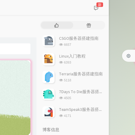
新
热
随
门
机
文
文
CSGO服务器搭建指南
章
章
浏
6657
览
次
Linux入门教程
数:
浏
6393
览
次
Terraria服务器搭建指南
数:
浏
5118
览
次
7Days To Die服务器搭建指南
数:
浏
4505
览
次
TeamSpeak3服务器搭建指南
数:
浏
4171
览
次
博客信息
数: