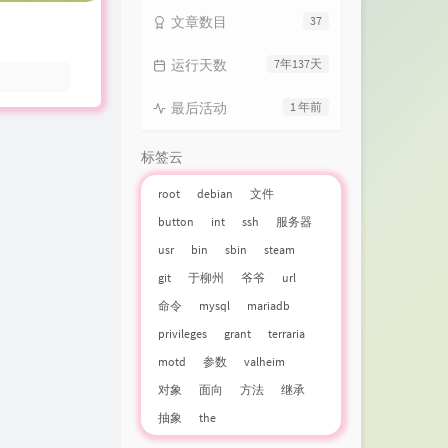
文章数目
37
运行天数
7年137天
最后活动
1 年前
标签云
root
debian
文件
button
int
ssh
服务器
usr
bin
sbin
steam
git
于柳州
爷爷
url
命令
mysql
mariadb
privileges
grant
terraria
motd
参数
valheim
对象
面向
方法
继承
抽象
the